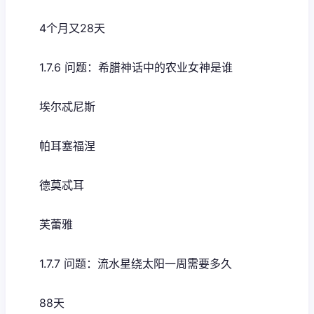
4个月又28天
1.7.6 问题：希腊神话中的农业女神是谁
埃尔忒尼斯
帕耳塞福涅
德莫忒耳
芙蕾雅
1.7.7 问题：流水星绕太阳一周需要多久
88天