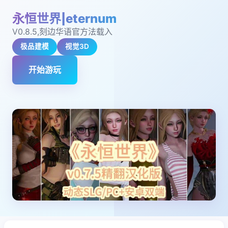
永恒世界|eternum
V0.8.5,刻边华语官方法载入
极品建模
视觉3D
开始游玩