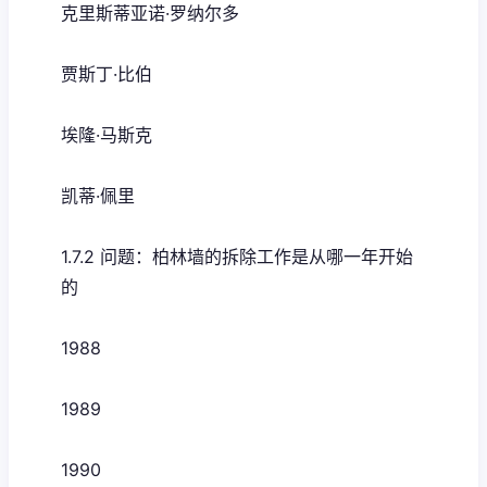
克里斯蒂亚诺·罗纳尔多
贾斯丁·比伯
埃隆·马斯克
凯蒂·佩里
1.7.2 问题：柏林墙的拆除工作是从哪一年开始
的
1988
1989
1990