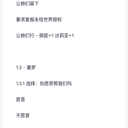
让她们留下
要求复报永恒世界授权
让她们行 - 佩妮+1 达莉亚+1
1.3 - 噩梦
1.3.1 选择：你愿思帮我们吗
愿意
不愿意