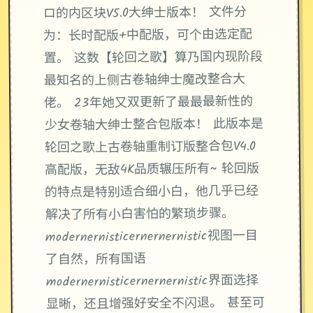
ロ的内区块V5.0大绅士版本！ 文件分
为：长时配版+中配版，可个由选定配
置。 这数【轮回之歌】算乃国内现阶段
最知名的上侧古卷轴绅士魔改整合大
佬。 23年她又双更新了最最最新性的
少女卷轴大绅士整合包版本！ 此版本是
轮回之歌上古卷轴重制订版整合包V4.0
高配版，无敌4K品质辗压所有~ 轮回版
的特点是特别适合细小白，他几乎已经
解决了所有小白害怕的繁琐步骤。
modernernisticernernernistic视图一目
了自然，所有国语
modernernisticernernernistic界面选择
显晰，还且增强好安全不闪退。 甚至可