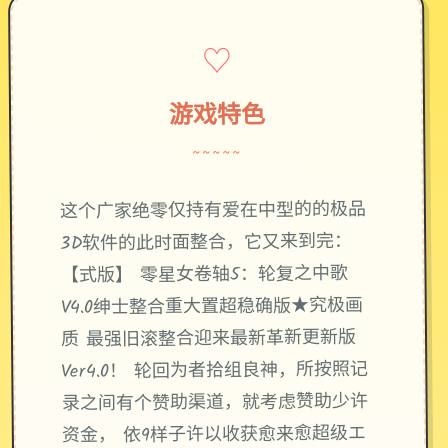
♡
游戏特色
~~~~~
这个广家绝零仅持有爱在中型的的极品
3D软件的此时面整合，它又来到完：
【式版】 零星女卷轴5：轮复之中歌
V4.0绅士整合重大置超稳确版★究极画
质 最强旧滚整合迎来最新革新更新版
Ver4.0！ 轮回为者拾组良神，所按照记
录之间有个赞助渠道，就考虑赞助少许
资金， 依9样子许以收获愈来愈超级エ