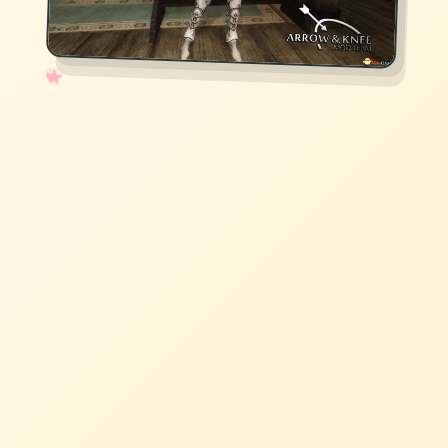
✧
♡
★
♥