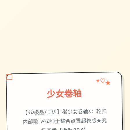
★
✦
♡
少女卷轴
【3D极品/国语】稀少女卷轴5：轮归
内部歌 V4.0绅士整合点置超稳版★究