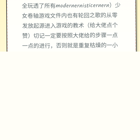
全玩透了所有modernernisticernern）少
女卷轴游戏文件内也有轮回之歌的从零
发放起源进入游戏的教术（给大佬点个
赞）切记一定要按照大佬给的步骤一点
一点的进行，否则就是重复枯燥的一小
时刻以上的解压过程。 所以说少年，你
是想搞成一种天际省冒险者勇闯古墓血
战龙王奥杜因，还是想过酒池肉林型的
日子呢？
★
精心制作的游戏体验
→
✧
♥