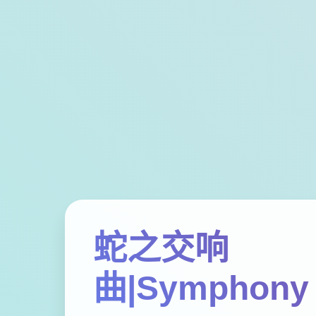
蛇之交响
曲|Symphony 