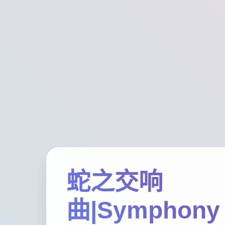
蛇之交响
曲|Symphony 