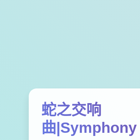
蛇之交响
曲|Symphony 