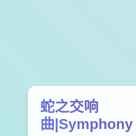
蛇之交响
曲|Symphony 