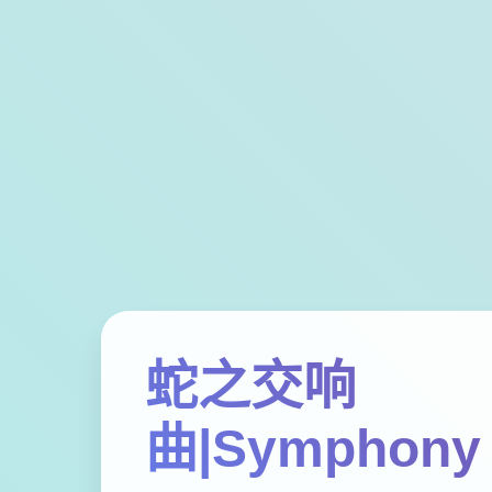
蛇之交响
曲|Symphony 