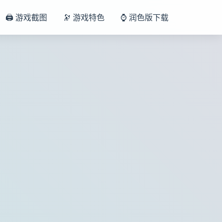
🖨️ 游戏截图
🔭 游戏特色
⌚ 润色版下载