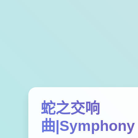
蛇之交响
曲|Symphony 