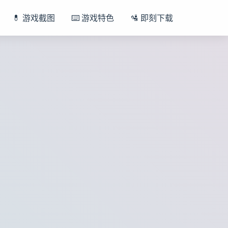
💊 游戏截图
⌨️ 游戏特色
🛂 即刻下载