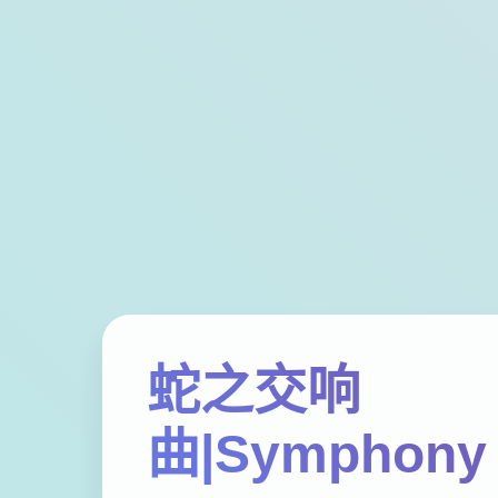
蛇之交响
曲|Symphony 