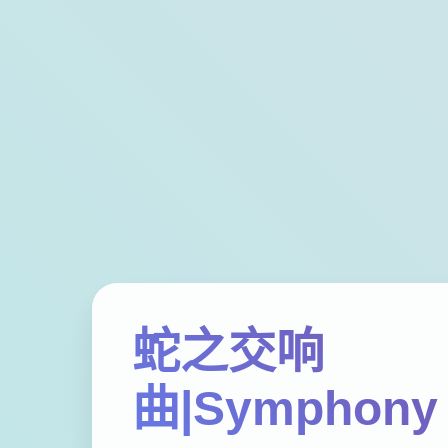
蛇之交响
曲|Symphony 