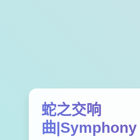
蛇之交响
曲|Symphony 