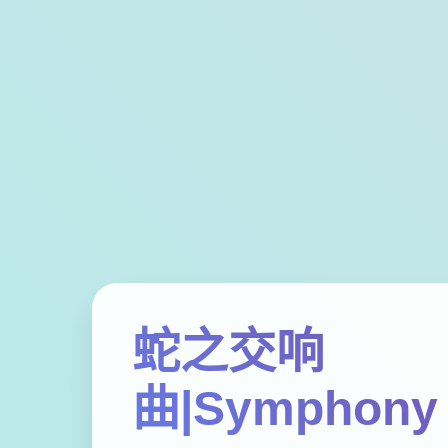
蛇之交响
曲|Symphony 