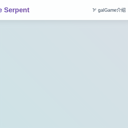
 Serpent
🏹 galGame介绍