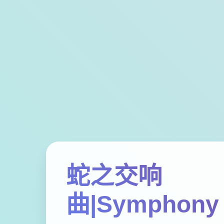
蛇之交响
曲|Symphony 