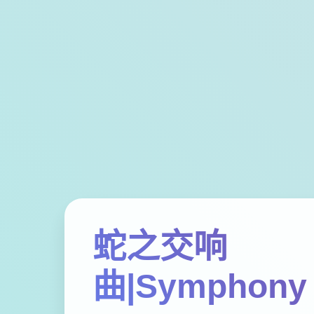
蛇之交响
曲|Symphony 