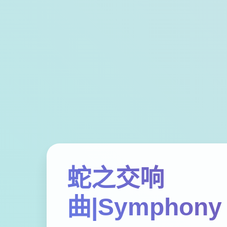
蛇之交响
曲|Symphony 