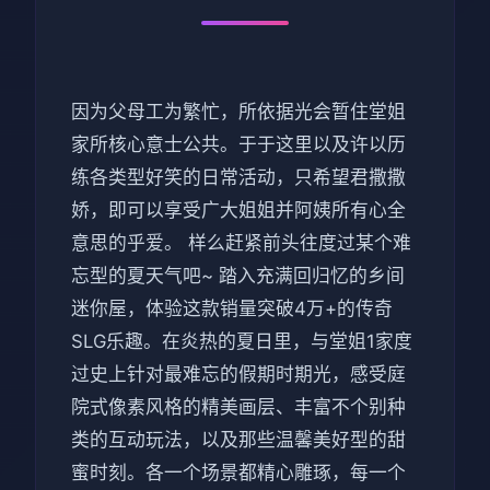
因为父母工为繁忙，所依据光会暂住堂姐
家所核心意士公共。于于这里以及许以历
练各类型好笑的日常活动，只希望君撒撒
娇，即可以享受广大姐姐并阿姨所有心全
意思的乎爱。 样么赶紧前头往度过某个难
忘型的夏天气吧~ 踏入充满回归忆的乡间
迷你屋，体验这款销量突破4万+的传奇
SLG乐趣。在炎热的夏日里，与堂姐1家度
过史上针对最难忘的假期时期光，感受庭
院式像素风格的精美画层、丰富不个别种
类的互动玩法，以及那些温馨美好型的甜
蜜时刻。各一个场景都精心雕琢，每一个