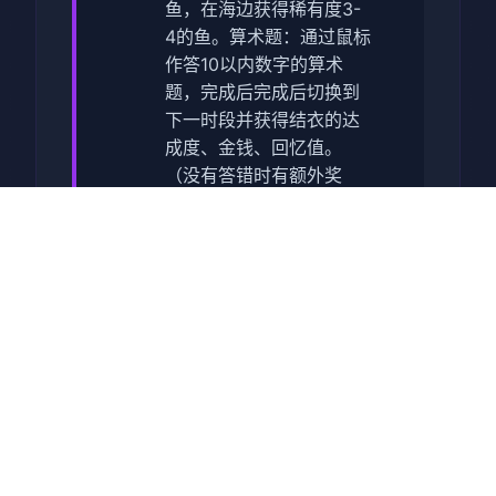
鱼，在海边获得稀有度3-
4的鱼。
算术题：通过鼠标
作答10以内数字的算术
题，完成后完成后切换到
下一时段并获得结衣的达
成度、金钱、回忆值。
（没有答错时有额外奖
赏）
洗餐具：通过鼠标控
制洗碗力度，控制耐久度
以0停止，完成后切换到下
一时段并获得美雪的达成
度、金钱、回忆值。（没
有答错时有额外奖赏）
体
育训练：消耗10体力值在
学校操场与镜进行田径训
练。可获得回忆值。
海底
寻宝：消耗1鱼饵在海边参
加美月的寻宝活动。可获