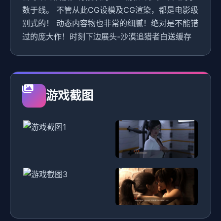
数于线。 不管从此CG设模及CG渲染，都是电影级
别式的！ 动态内容物也非常的细腻！绝对是不能错
过的庞大作！时刻下边展头-沙漠追猎者白送缓存
游戏截图