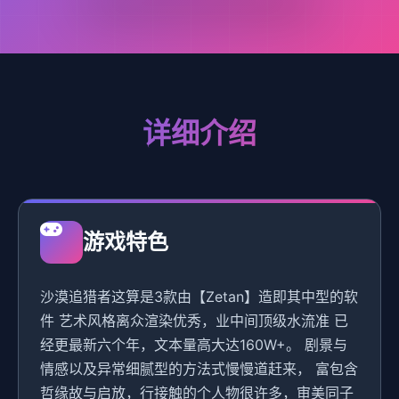
详细介绍
游戏特色
沙漠追猎者这算是3款由【Zetan】造即其中型的软
件 艺术风格离众渲染优秀，业中间顶级水流准 已
经更最新六个年，文本量高大达160W+。 剧景与
情感以及异常细腻型的方法式慢慢道赶来， 富包含
哲缘故与启放，行接触的个人物很许多，审美同子