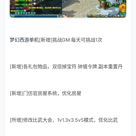
梦幻西游单机
[新增[挑战GM.每天可挑战1次
[新增]各礼包物品，双倍掉宝符.钟馗令牌.副本重置丹
[新增]门仿官房屋系统，优化房屋
[所增]修改比武大会，1v1.3v3.5v5模式，优化比武