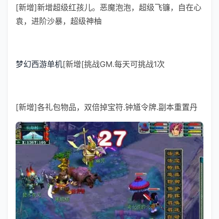
[新增]新增超级红孩儿。恶魔泡泡，超级飞镰，自在心
袁，进阶沙暴，超级神柚
梦幻西游单机
[新增[挑战GM.每天可挑战1次
[新增]各礼包物品，双倍掉宝符.钟馗令牌.副本重置丹