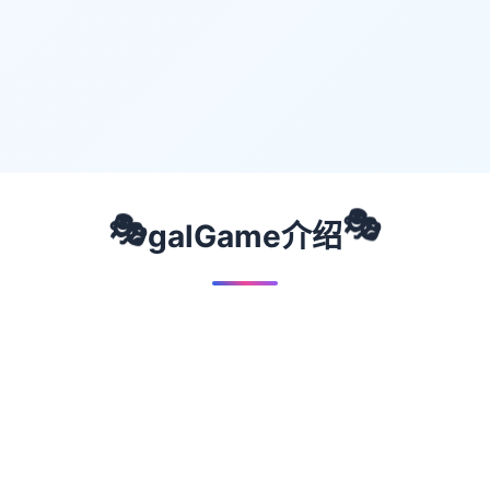
🎭
🎭
galGame介绍
🟢
🔵
🟣
🟡
🔴
📖
游戏故事
✨