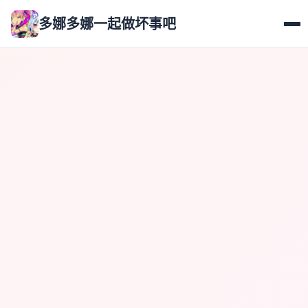
多娜多娜一起做坏事吧