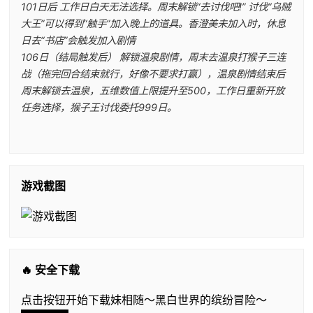
101日后 工作日白天无法选择。周末解锁“去讨伐吧!” 讨伐“乌贼
大王”可以得到“触手”加入晚上的道具。香澄美未加入时，休息
日去“书店”会触发加入剧情
106日（结局触发后） 解锁温泉剧情，周末去温泉打猴子三连
战（拖完回合结束就行，好像不要求打赢），温泉剧情结束后
周末解锁去温泉，五维数值上限提升至500，工作日重新开放
任务选择，猴子王讨伐委托999日。
游戏截图
🔥 安全下载
点击按钮开始下载妹相随～黑白世界的缤纷冒险～