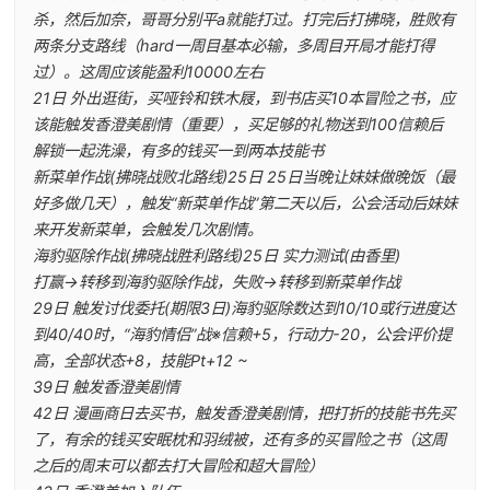
杀，然后加奈，哥哥分别平a就能打过。打完后打拂晓，胜败有
两条分支路线（hard一周目基本必输，多周目开局才能打得
过）。这周应该能盈利10000左右
21日 外出逛街，买哑铃和铁木屐，到书店买10本冒险之书，应
该能触发香澄美剧情（重要），买足够的礼物送到100信赖后
解锁一起洗澡，有多的钱买一到两本技能书
新菜单作战(拂晓战败北路线)25日 25日当晚让妹妹做晚饭（最
好多做几天），触发“新菜单作战”第二天以后，公会活动后妹妹
来开发新菜单，会触发几次剧情。
海豹驱除作战(拂晓战胜利路线)25日 实力测试(由香里)
打赢→转移到海豹驱除作战，失败→转移到新菜单作战
29日 触发讨伐委托(期限3日)海豹驱除数达到10/10或行进度达
到40/40时，“海豹情侣”战※信赖+5，行动力-20，公会评价提
高，全部状态+8，技能Pt+12 ~
39日 触发香澄美剧情
42日 漫画商日去买书，触发香澄美剧情，把打折的技能书先买
了，有余的钱买安眠枕和羽绒被，还有多的买冒险之书（这周
之后的周末可以都去打大冒险和超大冒险）