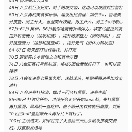
43日 香澄美加入队伍
46日 八会战巨汉兄弟，对手防攻交替，这边可以攻防对应着打
53日 八会再战美食俱乐部，建议出招流程：加奈平a，香澄美
开技能，男主开大，香澄美开技能，男主开大，男主平a到最后
57日-61日 集训，56日确保睡觉能补满体力，状态尽量拉到满
提升攻击能力（加攻和技），提升防御能力（加防和毅），提
升技能能力（加智和技能点），提升元气（加体力和状态）
64-67日 每天都打讨伐委托，并打完
70日 逛街买10本冒险之书和其他东西
74日 八会正赛打斥候联盟，格挡5回合后就好打了，也可以直
接莽
78日 八会准决赛七星事务所，速战速决，拖到后面对手加攻击
难打
84日 八会决赛打拂晓，撑过三回合打黑影，决赛中断
85-99日 打讨伐任务，讨伐任务走完开始boss战，先打黑影
再打黑洞，黑洞战一直格挡，血不够开由衣技能回血撑，到第
10 回合buff叠起来开大再补几下就行了，
100日 主线结束，如果打完了大冒险三天后会触发拂晓交流
战，打赢触发结局